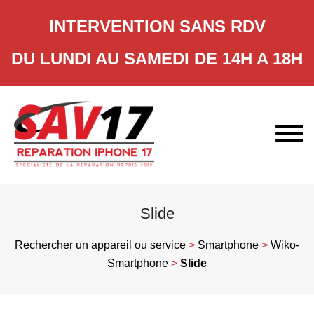
INTERVENTION SANS RDV
DU LUNDI AU SAMEDI DE 14H A 18H
Skip
to
content
Slide
Rechercher un appareil ou service
>
Smartphone
>
Wiko-
Smartphone
>
Slide