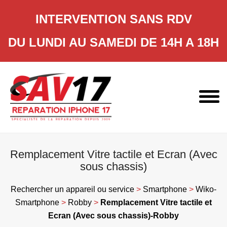
INTERVENTION SANS RDV
DU LUNDI AU SAMEDI DE 14H A 18H
Skip
to
content
Remplacement Vitre tactile et Ecran (Avec
sous chassis)
Rechercher un appareil ou service
>
Smartphone
>
Wiko-
Smartphone
>
Robby
>
Remplacement Vitre tactile et
Ecran (Avec sous chassis)-Robby