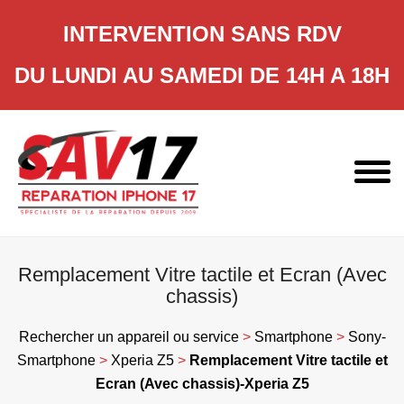
INTERVENTION SANS RDV
DU LUNDI AU SAMEDI DE 14H A 18H
Skip
to
content
Remplacement Vitre tactile et Ecran (Avec
chassis)
Rechercher un appareil ou service
>
Smartphone
>
Sony-
Smartphone
>
Xperia Z5
>
Remplacement Vitre tactile et
Ecran (Avec chassis)-Xperia Z5