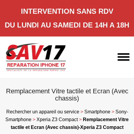
INTERVENTION SANS RDV
DU LUNDI AU SAMEDI DE 14H A 18H
Skip
to
content
Remplacement Vitre tactile et Ecran (Avec
chassis)
Rechercher un appareil ou service
>
Smartphone
>
Sony-
Smartphone
>
Xperia Z3 Compact
>
Remplacement Vitre
tactile et Ecran (Avec chassis)-Xperia Z3 Compact