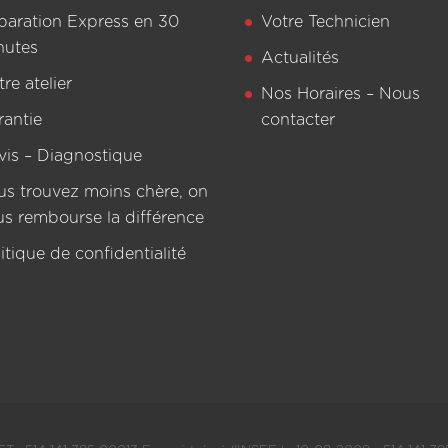
paration Express en 30
Votre Technicien
nutes
Actualités
re atelier
Nos Horaires – Nous
rantie
contacter
vis – Diagnostique
us trouvez moins chère, on
us rembourse la différence
itique de confidentialité