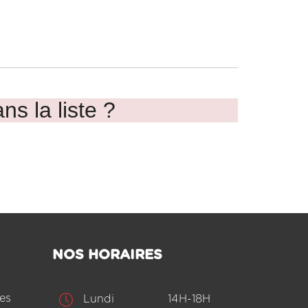
ns la liste ?
NOS HORAIRES
es
Lundi
14H-18H