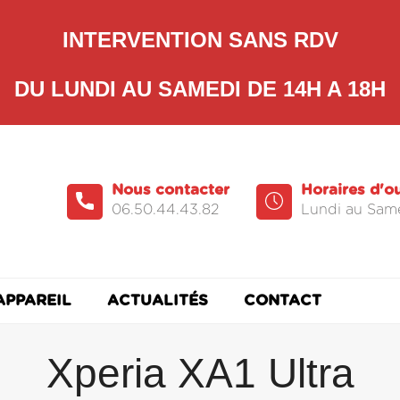
INTERVENTION SANS RDV
DU LUNDI AU SAMEDI DE 14H A 18H
Nous contacter
Horaires d'o
06.50.44.43.82
Lundi au Same
APPAREIL
ACTUALITÉS
CONTACT
Xperia XA1 Ultra