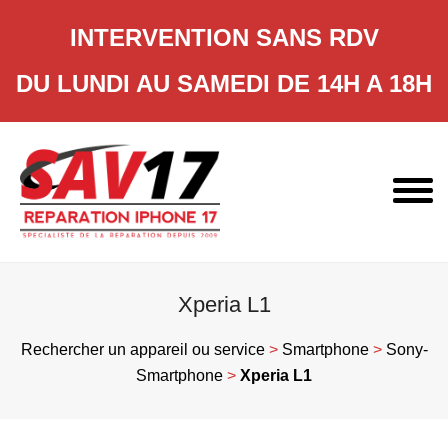
INTERVENTION SANS RDV
DU LUNDI AU SAMEDI DE 14H A 18H
Skip
to
content
Xperia L1
Rechercher un appareil ou service
>
Smartphone
>
Sony-
Smartphone
>
Xperia L1