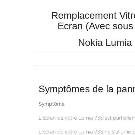
Remplacement Vitre 
Ecran (Avec sous 
Nokia Lumia
Symptômes de la pann
Symptôme:
L'écran de votre Lumia 735 est partielle
L'écran de votre Lumia 735 ne s'allume plu