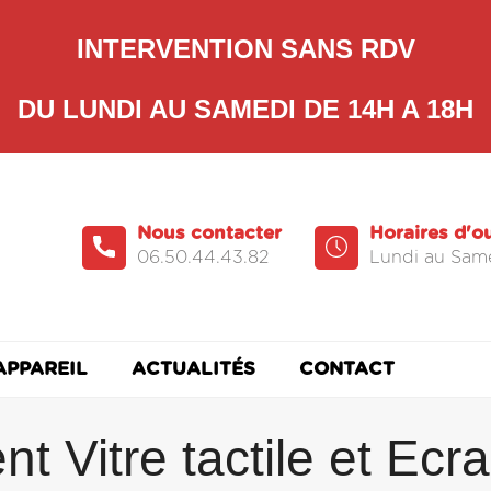
INTERVENTION SANS RDV
DU LUNDI AU SAMEDI DE 14H A 18H
Nous contacter
Horaires d'o
06.50.44.43.82
Lundi au Same
APPAREIL
ACTUALITÉS
CONTACT
 Vitre tactile et Ecr