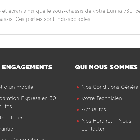
le et écran ainsi que le sous-chassis de votre Lumia 735, c
chassis. Ces parties sont indissociables.
 ENGAGEMENTS
QUI NOUS SOMMES
êt d’un mobile
Nos Conditions Général
paration Express en 30
Votre Technicien
nutes
Actualités
re atelier
Nos Horaires – Nous
rantie
contacter