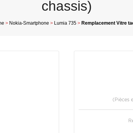
chassis)
ne
>
Nokia-Smartphone
>
Lumia 735
>
Remplacement Vitre tac
(Pièces 
R