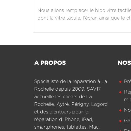
Nous allons remplacer le bloc vitre tacti
dont la vitre tactile, l'écran ainsi que le 
A PROPOS
NOS
Spécialiste de la réparation à La
Pr
Rochelle depuis 2009, SAV17
Ré
accueille les clients de La
mi
Rochelle, Aytré, Périgny, Lagord
Not
et des alentours pour la
réparation d’iPhone, iPad,
Ga
smartphones, tablettes, Mac,