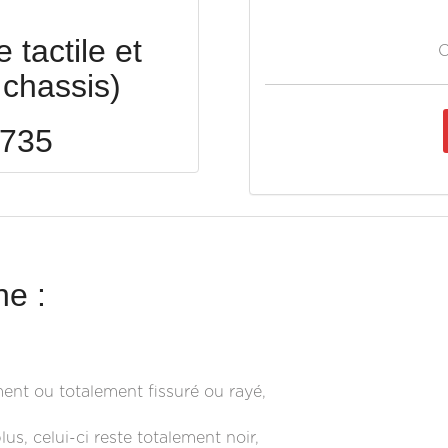
tactile et
O
chassis)
 735
e :
ment ou totalement fissuré ou rayé,
s, celui-ci reste totalement noir,