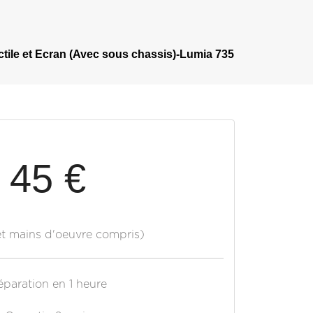
tile et Ecran (Avec sous chassis)-Lumia 735
45 €
et mains d'oeuvre compris)
éparation en 1 heure