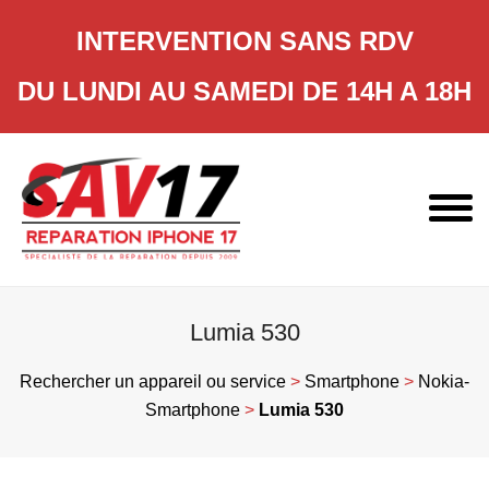
INTERVENTION SANS RDV
DU LUNDI AU SAMEDI DE 14H A 18H
Skip
to
content
Lumia 530
Rechercher un appareil ou service
>
Smartphone
>
Nokia-
Smartphone
>
Lumia 530