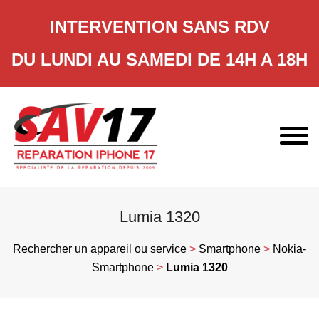
INTERVENTION SANS RDV
DU LUNDI AU SAMEDI DE 14H A 18H
Skip
to
content
Lumia 1320
Rechercher un appareil ou service
>
Smartphone
>
Nokia-
Smartphone
>
Lumia 1320