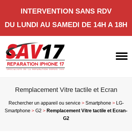
INTERVENTION SANS RDV
DU LUNDI AU SAMEDI DE 14H A 18H
Skip
to
content
Remplacement Vitre tactile et Ecran
Rechercher un appareil ou service
>
Smartphone
>
LG-
Smartphone
>
G2
>
Remplacement Vitre tactile et Ecran-
G2