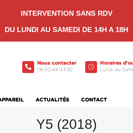
INTERVENTION SANS RDV
DU LUNDI AU SAMEDI DE 14H A 18H
Nous contacter
Horaires d'o
06.50.44.43.82
Lundi au Same
APPAREIL
ACTUALITÉS
CONTACT
Y5 (2018)