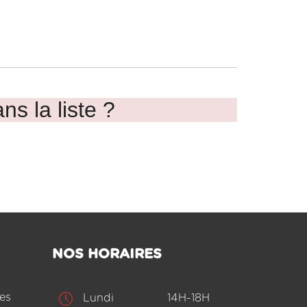
ns la liste ?
NOS HORAIRES
es
Lundi
14H-18H