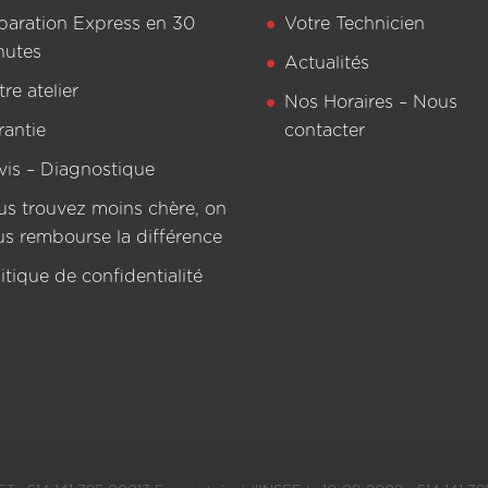
paration Express en 30
Votre Technicien
nutes
Actualités
re atelier
Nos Horaires – Nous
rantie
contacter
vis – Diagnostique
us trouvez moins chère, on
us rembourse la différence
itique de confidentialité