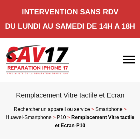
INTERVENTION SANS RDV
DU LUNDI AU SAMEDI DE 14H A 18H
Skip
to
content
Remplacement Vitre tactile et Ecran
Rechercher un appareil ou service
>
Smartphone
>
Huawei-Smartphone
>
P10
>
Remplacement Vitre tactile
et Ecran-P10