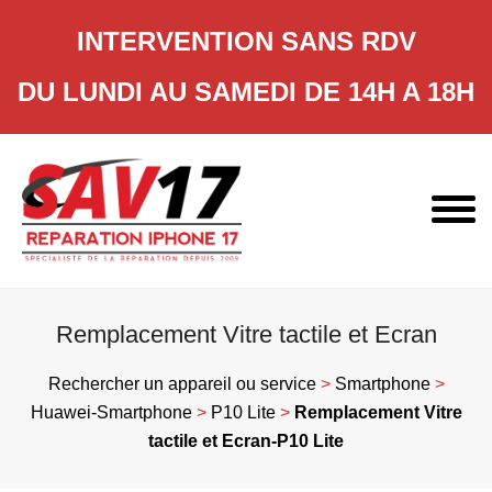
INTERVENTION SANS RDV
DU LUNDI AU SAMEDI DE 14H A 18H
Skip
to
content
Remplacement Vitre tactile et Ecran
Rechercher un appareil ou service
>
Smartphone
>
Huawei-Smartphone
>
P10 Lite
>
Remplacement Vitre
tactile et Ecran-P10 Lite