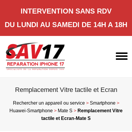
INTERVENTION SANS RDV
DU LUNDI AU SAMEDI DE 14H A 18H
Skip
to
content
Remplacement Vitre tactile et Ecran
Rechercher un appareil ou service
>
Smartphone
>
Huawei-Smartphone
>
Mate S
>
Remplacement Vitre
tactile et Ecran-Mate S