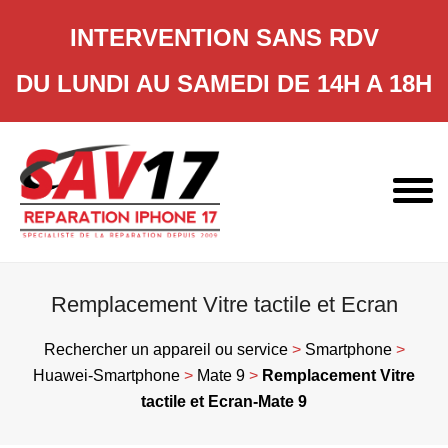
INTERVENTION SANS RDV
DU LUNDI AU SAMEDI DE 14H A 18H
Skip
to
content
Remplacement Vitre tactile et Ecran
Rechercher un appareil ou service
>
Smartphone
>
Huawei-Smartphone
>
Mate 9
>
Remplacement Vitre
tactile et Ecran-Mate 9