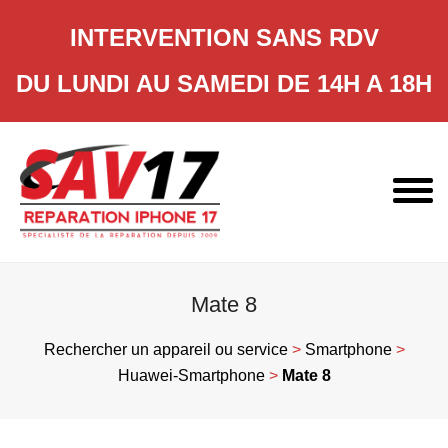
INTERVENTION SANS RDV
DU LUNDI AU SAMEDI DE 14H A 18H
Skip
to
content
Mate 8
Rechercher un appareil ou service
>
Smartphone
>
Huawei-Smartphone
>
Mate 8