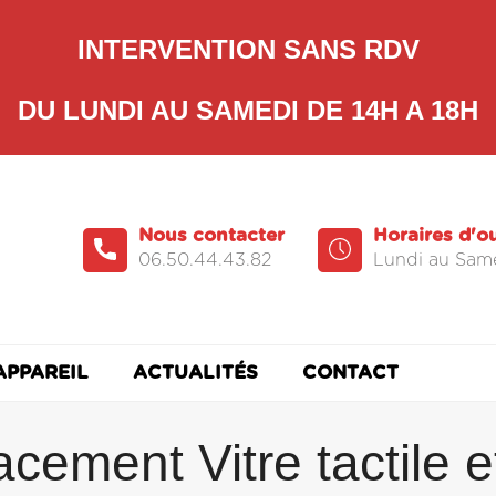
INTERVENTION SANS RDV
DU LUNDI AU SAMEDI DE 14H A 18H
Nous contacter
Horaires d'o
06.50.44.43.82
Lundi au Same
APPAREIL
ACTUALITÉS
CONTACT
cement Vitre tactile e