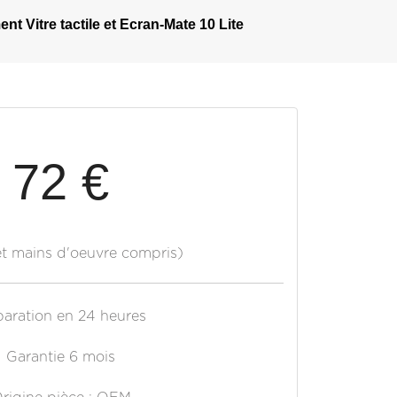
t Vitre tactile et Ecran-Mate 10 Lite
72 €
et mains d'oeuvre compris)
aration en 24 heures
Garantie 6 mois