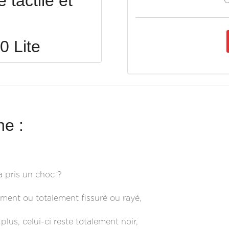
tactile et
O
0 Lite
e :
a pris un choc ?
lement ou totalement fissuré ou rayé,
plus, celui-ci reste totalement noir,