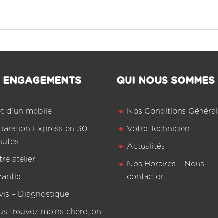
 ENGAGEMENTS
QUI NOUS SOMMES
êt d’un mobile
Nos Conditions Général
paration Express en 30
Votre Technicien
nutes
Actualités
re atelier
Nos Horaires – Nous
rantie
contacter
vis – Diagnostique
us trouvez moins chère, on