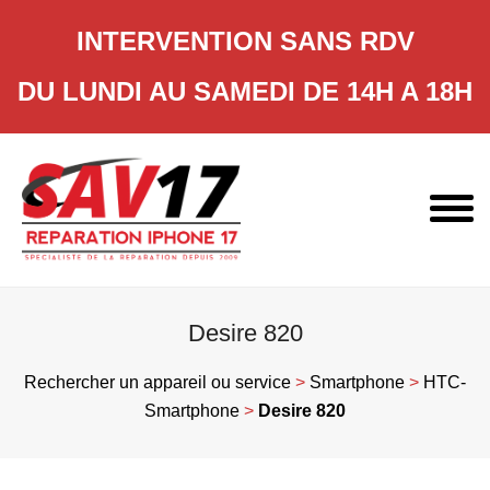
INTERVENTION SANS RDV
DU LUNDI AU SAMEDI DE 14H A 18H
Skip
to
content
Desire 820
Rechercher un appareil ou service
>
Smartphone
>
HTC-
Smartphone
>
Desire 820