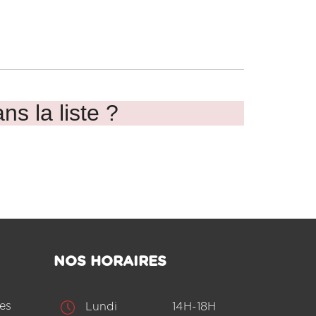
ns la liste ?
NOS HORAIRES
es
Lundi
14H-18H