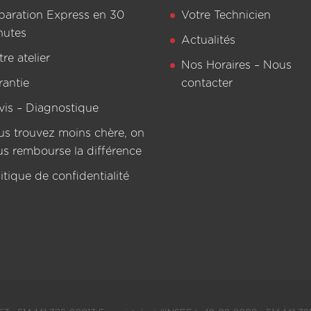
paration Express en 30
Votre Technicien
nutes
Actualités
re atelier
Nos Horaires – Nous
rantie
contacter
vis – Diagnostique
us trouvez moins chère, on
us rembourse la différence
itique de confidentialité