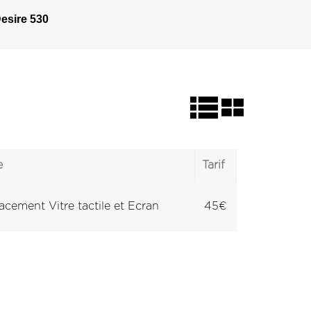
esire 530
e
Tarif
cement Vitre tactile et Ecran
45€