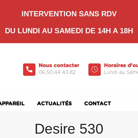
INTERVENTION SANS RDV
DU LUNDI AU SAMEDI DE 14H A 18H
Nous contacter
Horaires d'o
06.50.44.43.82
Lundi au Same
APPAREIL
ACTUALITÉS
CONTACT
Desire 530