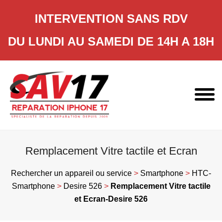
INTERVENTION SANS RDV
DU LUNDI AU SAMEDI DE 14H A 18H
Skip
to
content
Remplacement Vitre tactile et Ecran
Rechercher un appareil ou service
>
Smartphone
>
HTC-
Smartphone
>
Desire 526
>
Remplacement Vitre tactile
et Ecran-Desire 526