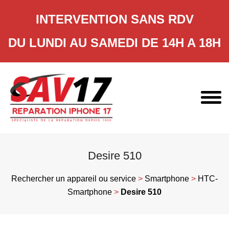
INTERVENTION SANS RDV
DU LUNDI AU SAMEDI DE 14H A 18H
Skip
to
content
Desire 510
Rechercher un appareil ou service
>
Smartphone
>
HTC-
Smartphone
>
Desire 510