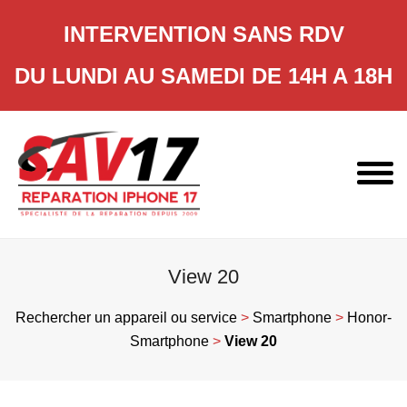
INTERVENTION SANS RDV
DU LUNDI AU SAMEDI DE 14H A 18H
Skip
to
content
View 20
Rechercher un appareil ou service
>
Smartphone
>
Honor-
Smartphone
>
View 20