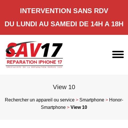
INTERVENTION SANS RDV
DU LUNDI AU SAMEDI DE 14H A 18H
Skip
to
content
View 10
Rechercher un appareil ou service
>
Smartphone
>
Honor-
Smartphone
>
View 10