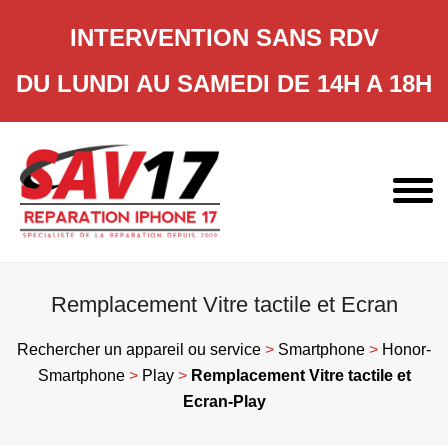
INTERVENTION SANS RDV
DU LUNDI AU SAMEDI DE 14H A 18H
Skip
to
content
Remplacement Vitre tactile et Ecran
Rechercher un appareil ou service
>
Smartphone
>
Honor-
Smartphone
>
Play
>
Remplacement Vitre tactile et
Ecran-Play