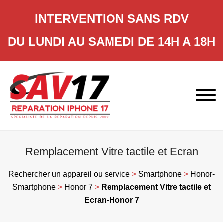
INTERVENTION SANS RDV
DU LUNDI AU SAMEDI DE 14H A 18H
Skip
to
content
Remplacement Vitre tactile et Ecran
Rechercher un appareil ou service
>
Smartphone
>
Honor-
Smartphone
>
Honor 7
>
Remplacement Vitre tactile et
Ecran-Honor 7