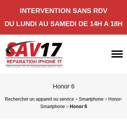
INTERVENTION SANS RDV
DU LUNDI AU SAMEDI DE 14H A 18H
Skip
to
content
Honor 6
Rechercher un appareil ou service
>
Smartphone
>
Honor-
Smartphone
>
Honor 6