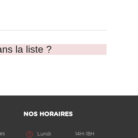
ns la liste ?
NOS HORAIRES
es
Lundi
14H-18H