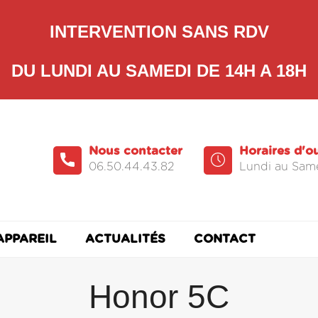
INTERVENTION SANS RDV
DU LUNDI AU SAMEDI DE 14H A 18H
Nous contacter
Horaires d'o
06.50.44.43.82
Lundi au Same
APPAREIL
ACTUALITÉS
CONTACT
Honor 5C