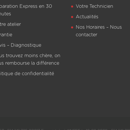
paration Express en 30
Votre Technicien
nutes
Actualités
re atelier
Nos Horaires – Nous
rantie
contacter
vis – Diagnostique
us trouvez moins chère, on
us rembourse la différence
itique de confidentialité