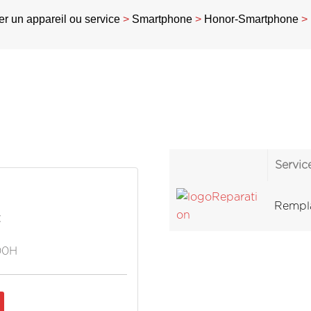
r un appareil ou service
>
Smartphone
>
Honor-Smartphone
>
Servic
Rempla
C
00H