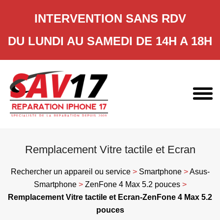
INTERVENTION SANS RDV
DU LUNDI AU SAMEDI DE 14H A 18H
Skip
to
content
Remplacement Vitre tactile et Ecran
Rechercher un appareil ou service
>
Smartphone
>
Asus-
Smartphone
>
ZenFone 4 Max 5.2 pouces
>
Remplacement Vitre tactile et Ecran-ZenFone 4 Max 5.2
pouces