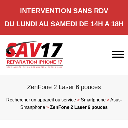
INTERVENTION SANS RDV
DU LUNDI AU SAMEDI DE 14H A 18H
Skip
to
content
ZenFone 2 Laser 6 pouces
Rechercher un appareil ou service
>
Smartphone
>
Asus-
Smartphone
>
ZenFone 2 Laser 6 pouces