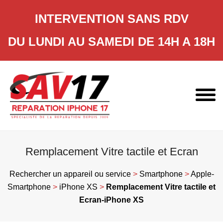
INTERVENTION SANS RDV
DU LUNDI AU SAMEDI DE 14H A 18H
Skip
to
content
Remplacement Vitre tactile et Ecran
Rechercher un appareil ou service
>
Smartphone
>
Apple-
Smartphone
>
iPhone XS
>
Remplacement Vitre tactile et
Ecran-iPhone XS