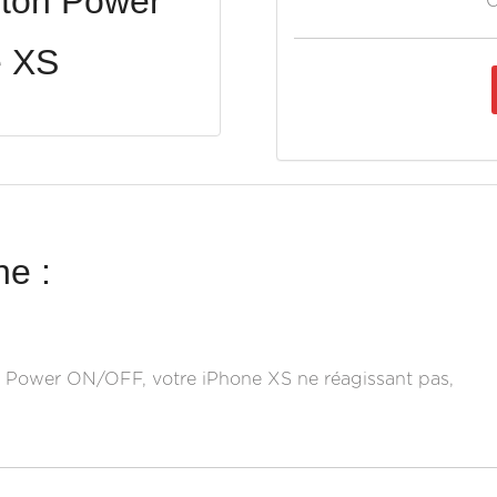
ton Power
O
e XS
e :
 Power ON/OFF, votre iPhone XS ne réagissant pas,