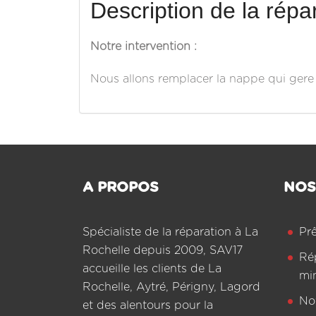
Description de la répar
Notre intervention :
Nous allons remplacer la nappe qui ger
A PROPOS
NOS
Spécialiste de la réparation à La
Pr
Rochelle depuis 2009, SAV17
Ré
accueille les clients de La
mi
Rochelle, Aytré, Périgny, Lagord
Not
et des alentours pour la