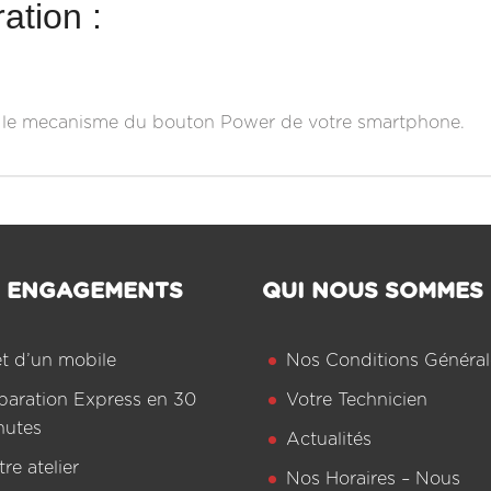
ation :
e le mecanisme du bouton Power de votre smartphone.
 ENGAGEMENTS
QUI NOUS SOMMES
êt d’un mobile
Nos Conditions Général
paration Express en 30
Votre Technicien
nutes
Actualités
re atelier
Nos Horaires – Nous