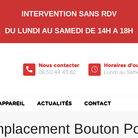
INTERVENTION SANS RDV
DU LUNDI AU SAMEDI DE 14H A 18H
Nous contacter
Horaires d'o
06.50.44.43.82
Lundi au Same
APPAREIL
ACTUALITÉS
CONTACT
placement Bouton P