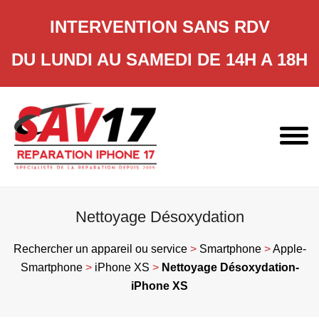
INTERVENTION SANS RDV
DU LUNDI AU SAMEDI DE 14H A 18H
Skip
to
content
Nettoyage Désoxydation
Rechercher un appareil ou service
>
Smartphone
>
Apple-
Smartphone
>
iPhone XS
>
Nettoyage Désoxydation-
iPhone XS