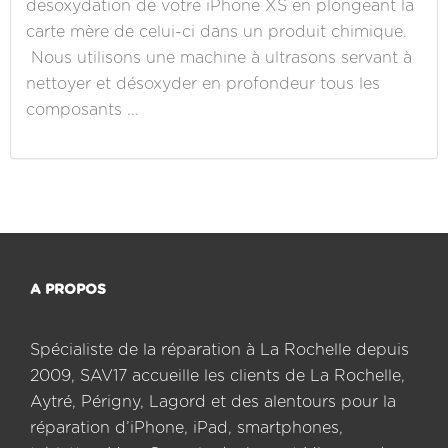
desoxydation de votre iPhone XS en plongeant la
carte mère de celui-ci dans un produit chimique.
Nous utilisons une machine à ultrasons servant à
nettoyer et désoxyder en profondeur tous les
composants ...
A PROPOS
Spécialiste de la réparation à La Rochelle depuis
2009, SAV17 accueille les clients de La Rochelle,
Aytré, Périgny, Lagord et des alentours pour la
réparation d’iPhone, iPad, smartphones,