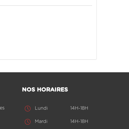
NOS HORAIRES
es
Lundi
14H-18H
Mardi
14H-18H