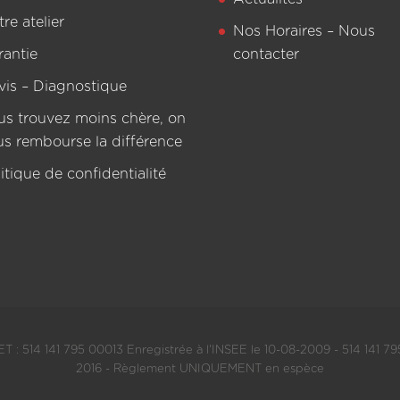
re atelier
Nos Horaires – Nous
rantie
contacter
vis – Diagnostique
us trouvez moins chère, on
us rembourse la différence
itique de confidentialité
T : 514 141 795 00013 Enregistrée à l'INSEE le 10-08-2009 - 514 141 795
2016 - Règlement UNIQUEMENT en espèce