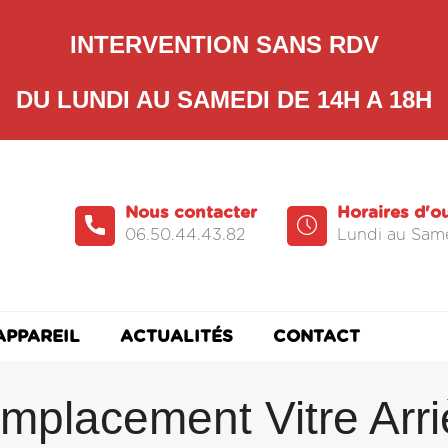
INTERVENTION SANS RDV
DU LUNDI AU SAMEDI DE 14H A 18H
Nous contacter
Horaires d'o
06.50.44.43.82
Lundi au Same
APPAREIL
ACTUALITÉS
CONTACT
mplacement Vitre Arri