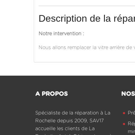
Description de la répar
Notre intervention :
Nous allons remplacer la vitre arrière de
A PROPOS
NOS
Spécialiste de la réparation à La
Pr
Rochelle depuis 2009, SAV17
Ré
accueille les clients de La
mi