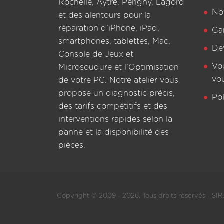
Rochelle, Aytré, Périgny, Lagord
Not
et des alentours pour la
réparation d’iPhone, iPad,
Ga
smartphones, tablettes, Mac,
De
Console de Jeux et
Vo
Microsoudure et l’Optimisation
vo
de votre PC. Notre atelier vous
propose un diagnostic précis,
Pol
des tarifs compétitifs et des
interventions rapides selon la
panne et la disponibilité des
pièces.
Copyright © 2009 - 2026. Tous droits réservés - SIRE