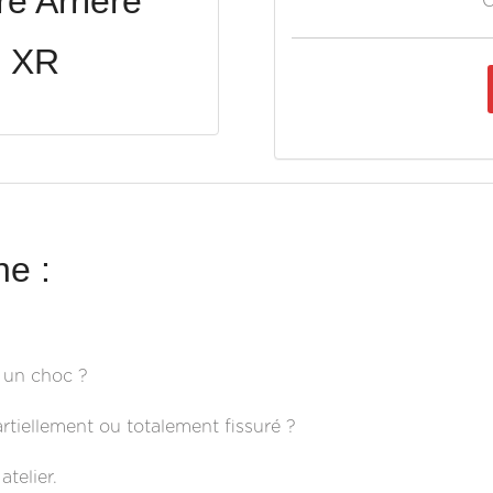
e Arrière
O
e XR
e :
s un choc ?
artiellement ou totalement fissuré ?
telier.