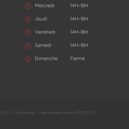
Mercredi
14H-18H
Jeudi
14H-18H
Vendredi
14H-18H
Samedi
14H-18H
Dimanche
Fermé
 R.C.S. La Rochelle - Date immatriculation RCS 11-02-