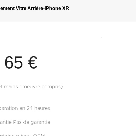
ment Vitre Arrière-iPhone XR
65 €
et mains d'oeuvre compris)
aration en 24 heures
antie Pas de garantie