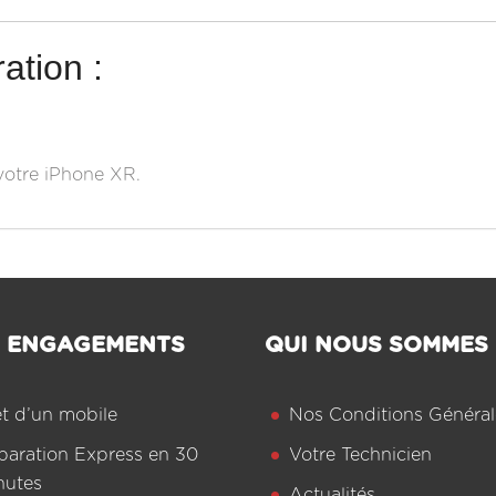
ation :
 votre iPhone XR.
 ENGAGEMENTS
QUI NOUS SOMMES
êt d’un mobile
Nos Conditions Général
paration Express en 30
Votre Technicien
nutes
Actualités