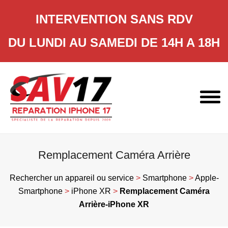
INTERVENTION SANS RDV
DU LUNDI AU SAMEDI DE 14H A 18H
Skip
to
content
Remplacement Caméra Arrière
Rechercher un appareil ou service
>
Smartphone
>
Apple-
Smartphone
>
iPhone XR
>
Remplacement Caméra
Arrière-iPhone XR