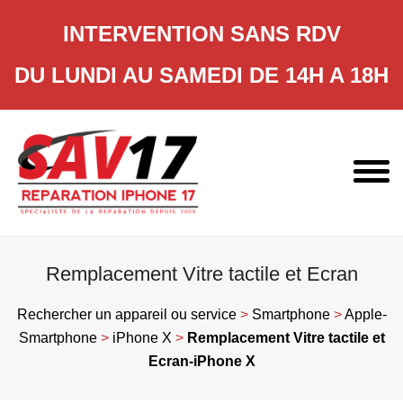
INTERVENTION SANS RDV
DU LUNDI AU SAMEDI DE 14H A 18H
Skip
to
content
Remplacement Vitre tactile et Ecran
Rechercher un appareil ou service
>
Smartphone
>
Apple-
Smartphone
>
iPhone X
>
Remplacement Vitre tactile et
Ecran-iPhone X