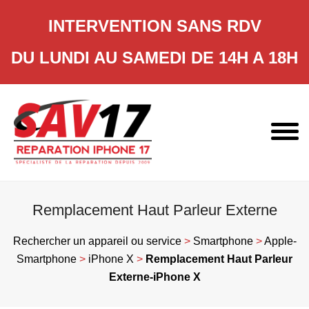
INTERVENTION SANS RDV
DU LUNDI AU SAMEDI DE 14H A 18H
Skip
to
content
Remplacement Haut Parleur Externe
Rechercher un appareil ou service
>
Smartphone
>
Apple-
Smartphone
>
iPhone X
>
Remplacement Haut Parleur
Externe-iPhone X