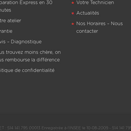
paration Express en 30
Votre Technicien
nutes
Actualités
re atelier
Nos Horaires – Nous
rantie
contacter
vis – Diagnostique
us trouvez moins chère, on
us rembourse la différence
itique de confidentialité
T : 514 141 795 00013 Enregistrée à l'INSEE le 10-08-2009 - 514 141 795