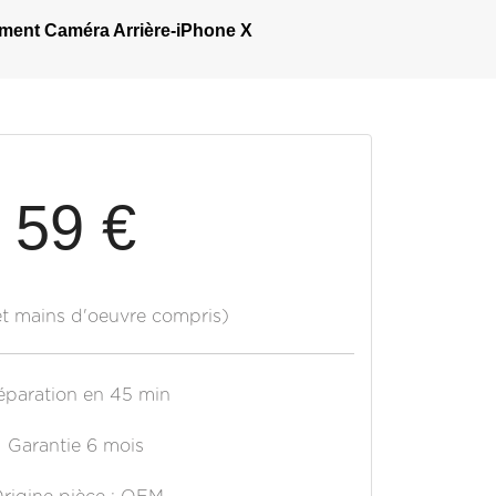
ent Caméra Arrière-iPhone X
59 €
et mains d'oeuvre compris)
éparation en 45 min
Garantie 6 mois