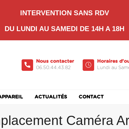
INTERVENTION SANS RDV
DU LUNDI AU SAMEDI DE 14H A 18H
Nous contacter
Horaires d'o
06.50.44.43.82
Lundi au Same
APPAREIL
ACTUALITÉS
CONTACT
placement Caméra Arr