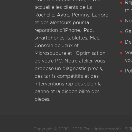
Ré
accueille les clients de La
mi
Rochelle, Aytré, Périgny, Lagord
Not
et des alentours pour la
réparation d’iPhone, iPad,
Ga
smartphones, tablettes, Mac,
De
Console de Jeux et
Vo
Microsoudure et l’Optimisation
vo
de votre PC. Notre atelier vous
propose un diagnostic précis,
Pol
des tarifs compétitifs et des
interventions rapides selon la
panne et la disponibilité des
pièces.
Copyright © 2009 - 2026. Tous droits réservés - SIRE