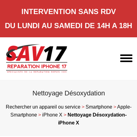
INTERVENTION SANS RDV
DU LUNDI AU SAMEDI DE 14H A 18H
Skip
to
content
Nettoyage Désoxydation
Rechercher un appareil ou service
>
Smartphone
>
Apple-
Smartphone
>
iPhone X
>
Nettoyage Désoxydation-
iPhone X