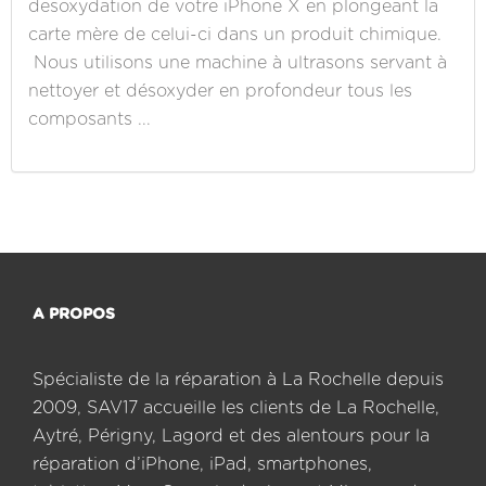
desoxydation de votre iPhone X en plongeant la
carte mère de celui-ci dans un produit chimique.
Nous utilisons une machine à ultrasons servant à
nettoyer et désoxyder en profondeur tous les
composants ...
A PROPOS
Spécialiste de la réparation à La Rochelle depuis
2009, SAV17 accueille les clients de La Rochelle,
Aytré, Périgny, Lagord et des alentours pour la
réparation d’iPhone, iPad, smartphones,