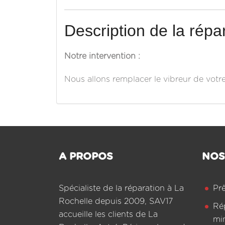
Description de la répar
Notre intervention :
Nous allons remplacer le vibreur de votr
A PROPOS
NOS
Spécialiste de la réparation à La
Pr
Rochelle depuis 2009, SAV17
Ré
accueille les clients de La
mi