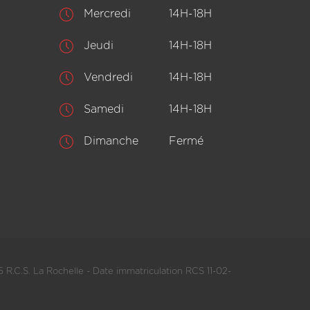
Mercredi
14H-18H
Jeudi
14H-18H
Vendredi
14H-18H
Samedi
14H-18H
Dimanche
Fermé
 R.C.S. La Rochelle - Date immatriculation RCS 11-02-