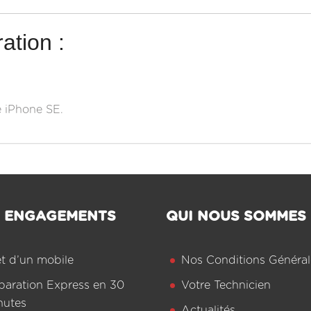
ation :
e iPhone SE.
 ENGAGEMENTS
QUI NOUS SOMMES
êt d’un mobile
Nos Conditions Général
paration Express en 30
Votre Technicien
nutes
Actualités