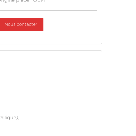
rigine pièce : OEM
Nous contacter
allique),