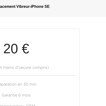
acement Vibreur-iPhone SE
20 €
et mains d'oeuvre compris)
éparation en 30 min
Garantie 6 mois