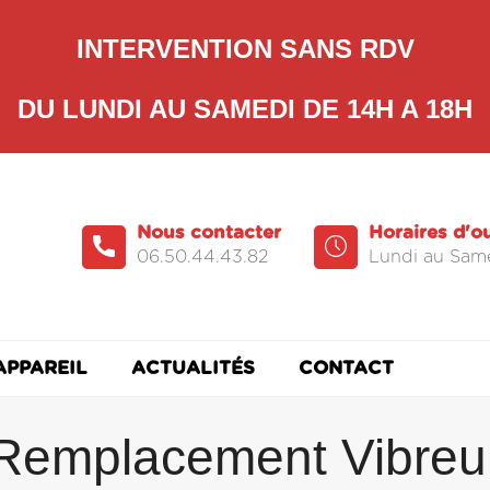
INTERVENTION SANS RDV
DU LUNDI AU SAMEDI DE 14H A 18H
Nous contacter
Horaires d'o
06.50.44.43.82
Lundi au Same
APPAREIL
ACTUALITÉS
CONTACT
Remplacement Vibreu