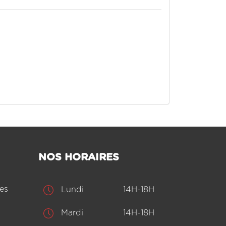
NOS HORAIRES
es
Lundi
14H-18H
Mardi
14H-18H