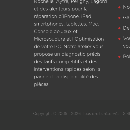
Rochelle, Aytré, Périgny, Lagord
Not
et des alentours pour la
réparation d’iPhone, iPad,
Ga
smartphones, tablettes, Mac,
De
Console de Jeux et
Vo
Microsoudure et l’Optimisation
vo
de votre PC. Notre atelier vous
propose un diagnostic précis,
Pol
des tarifs compétitifs et des
interventions rapides selon la
panne et la disponibilité des
pièces.
Copyright © 2009 - 2026. Tous droits réservés - SIRE