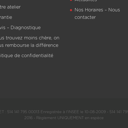
re atelier
Nos Horaires – Nous
rantie
contacter
vis – Diagnostique
us trouvez moins chère, on
us rembourse la différence
itique de confidentialité
T : 514 141 795 00013 Enregistrée à l'INSEE le 10-08-2009 - 514 141 795
2016 - Règlement UNIQUEMENT en espèce