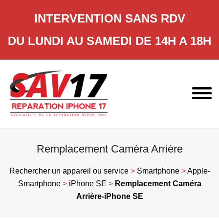
INTERVENTION SANS RDV
DU LUNDI AU SAMEDI DE 14H A 18H
Skip
to
content
Remplacement Caméra Arrière
Rechercher un appareil ou service
>
Smartphone
>
Apple-
Smartphone
>
iPhone SE
>
Remplacement Caméra
Arrière-iPhone SE