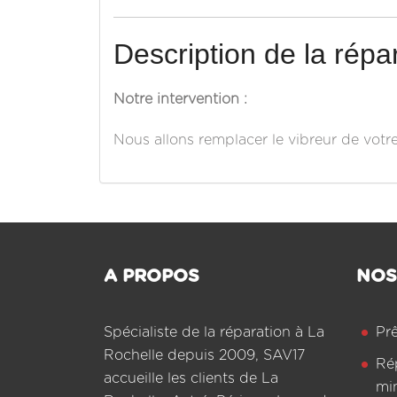
Description de la répar
Notre intervention :
Nous allons remplacer le vibreur de votr
A PROPOS
NOS
Spécialiste de la réparation à La
Pr
Rochelle depuis 2009, SAV17
Ré
accueille les clients de La
mi