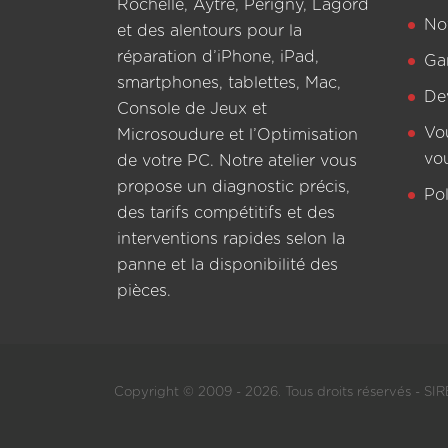
Rochelle, Aytré, Périgny, Lagord
Not
et des alentours pour la
réparation d’iPhone, iPad,
Ga
smartphones, tablettes, Mac,
De
Console de Jeux et
Vo
Microsoudure et l’Optimisation
vo
de votre PC. Notre atelier vous
propose un diagnostic précis,
Pol
des tarifs compétitifs et des
interventions rapides selon la
panne et la disponibilité des
pièces.
Copyright © 2009 - 2026. Tous droits réservés - SIRE