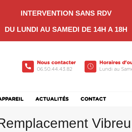
INTERVENTION SANS RDV
DU LUNDI AU SAMEDI DE 14H A 18H
Nous contacter
Horaires d'o
06.50.44.43.82
Lundi au Same
APPAREIL
ACTUALITÉS
CONTACT
Remplacement Vibreu