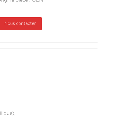
rigine pièce : OEM
Nous contacter
lique),