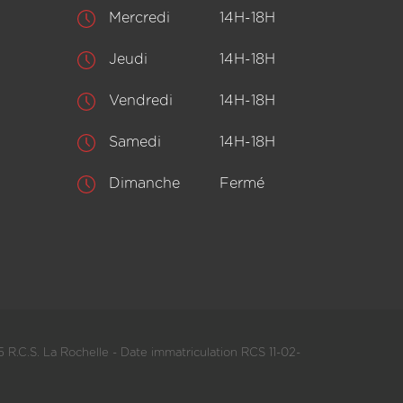
Mercredi
14H-18H
Jeudi
14H-18H
Vendredi
14H-18H
Samedi
14H-18H
Dimanche
Fermé
 R.C.S. La Rochelle - Date immatriculation RCS 11-02-