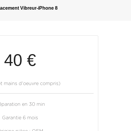
acement Vibreur-iPhone 8
40 €
et mains d'oeuvre compris)
éparation en 30 min
Garantie 6 mois