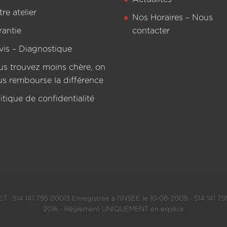
re atelier
Nos Horaires – Nous
rantie
contacter
vis – Diagnostique
us trouvez moins chère, on
us rembourse la différence
itique de confidentialité
T : 514 141 795 00013 Enregistrée à l'INSEE le 10-08-2009 - 514 141 795
2016 - Règlement UNIQUEMENT en espèce