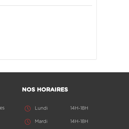
NOS HORAIRES
es
Lundi
14H-18H
Mardi
14H-18H