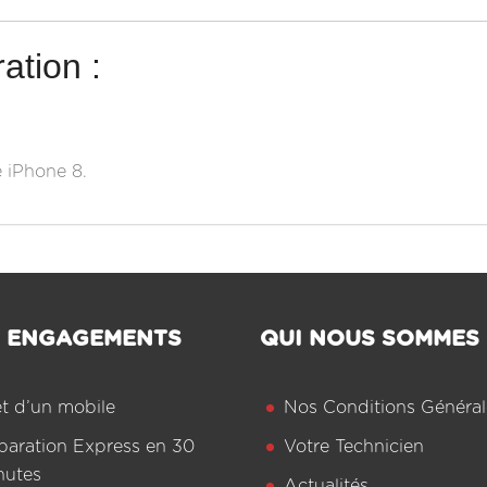
ation :
e iPhone 8.
 ENGAGEMENTS
QUI NOUS SOMMES
êt d’un mobile
Nos Conditions Général
paration Express en 30
Votre Technicien
nutes
Actualités