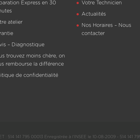
paration Express en 30
Votre Technicien
nutes
Actualités
re atelier
Nos Horaires – Nous
rantie
contacter
vis – Diagnostique
us trouvez moins chère, on
us rembourse la différence
itique de confidentialité
T : 514 141 795 00013 Enregistrée à l'INSEE le 10-08-2009 - 514 141 795