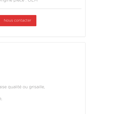
rigine pièce : OEM
Nous contacter
se qualité ou grisaille,
e,