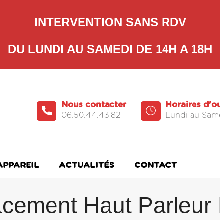
INTERVENTION SANS RDV
DU LUNDI AU SAMEDI DE 14H A 18H
Nous contacter
Horaires d'o
06.50.44.43.82
Lundi au Same
APPAREIL
ACTUALITÉS
CONTACT
cement Haut Parleur 