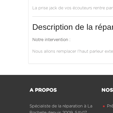
La prise jack de vos écouteurs rentre pa
Description de la répar
Notre intervention :
Nous allons remplacer l'haut parleur ext
A PROPOS
NOS
Spécialiste de la réparation à La
Pr
Rochelle depuis 2009, SAV17