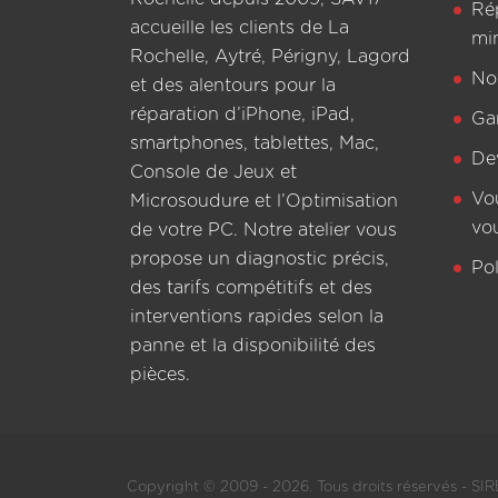
Ré
accueille les clients de La
mi
Rochelle, Aytré, Périgny, Lagord
Not
et des alentours pour la
réparation d’iPhone, iPad,
Ga
smartphones, tablettes, Mac,
De
Console de Jeux et
Vo
Microsoudure et l’Optimisation
vo
de votre PC. Notre atelier vous
propose un diagnostic précis,
Pol
des tarifs compétitifs et des
interventions rapides selon la
panne et la disponibilité des
pièces.
Copyright © 2009 - 2026. Tous droits réservés - SIRE