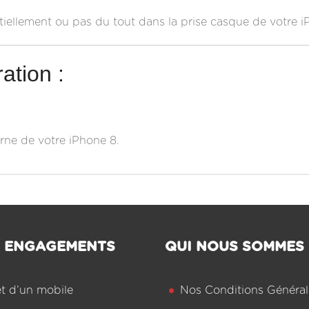
rtiellement ou pas du tout dans la prise casque de votre i
ation :
erne de votre iPhone 8.
 ENGAGEMENTS
QUI NOUS SOMMES
êt d’un mobile
Nos Conditions Général