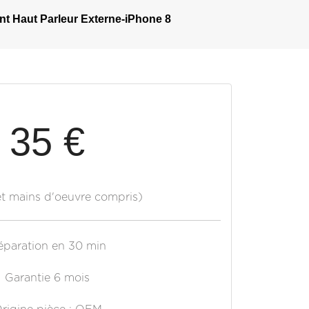
 Haut Parleur Externe-iPhone 8
35 €
et mains d'oeuvre compris)
éparation en 30 min
Garantie 6 mois