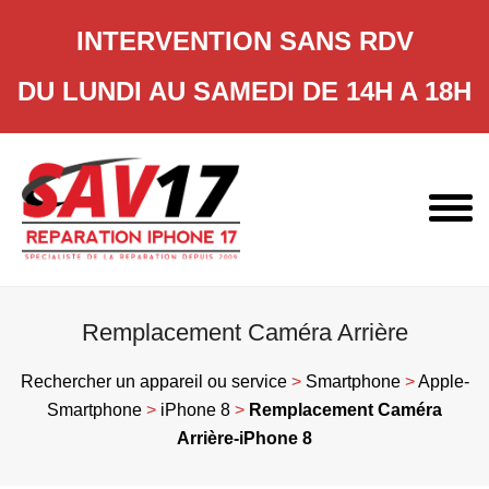
INTERVENTION SANS RDV
DU LUNDI AU SAMEDI DE 14H A 18H
Skip
to
content
Remplacement Caméra Arrière
Rechercher un appareil ou service
>
Smartphone
>
Apple-
Smartphone
>
iPhone 8
>
Remplacement Caméra
Arrière-iPhone 8