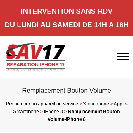
INTERVENTION SANS RDV
DU LUNDI AU SAMEDI DE 14H A 18H
Skip
to
content
Remplacement Bouton Volume
Rechercher un appareil ou service
>
Smartphone
>
Apple-
Smartphone
>
iPhone 8
>
Remplacement Bouton
Volume-iPhone 8