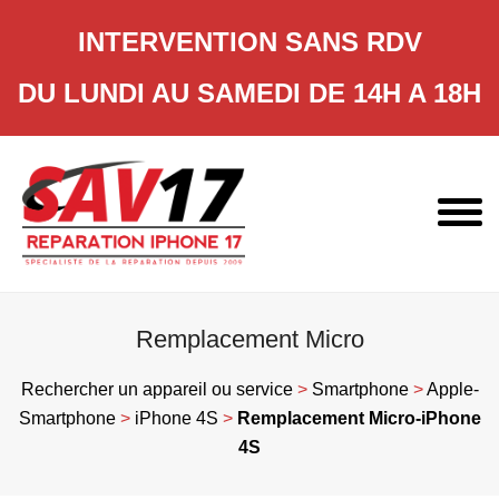
INTERVENTION SANS RDV
DU LUNDI AU SAMEDI DE 14H A 18H
Skip
to
content
Remplacement Micro
Rechercher un appareil ou service
>
Smartphone
>
Apple-
Smartphone
>
iPhone 4S
>
Remplacement Micro-iPhone
4S