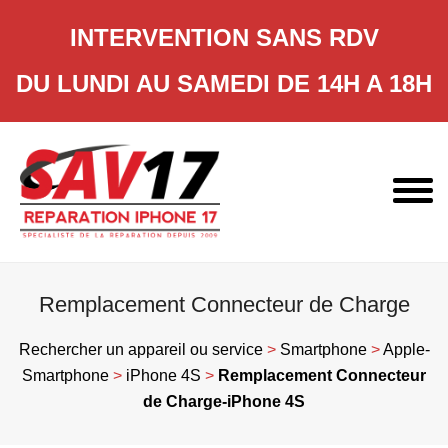
INTERVENTION SANS RDV
DU LUNDI AU SAMEDI DE 14H A 18H
Skip
to
content
Remplacement Connecteur de Charge
Rechercher un appareil ou service
>
Smartphone
>
Apple-
Smartphone
>
iPhone 4S
>
Remplacement Connecteur
de Charge-iPhone 4S