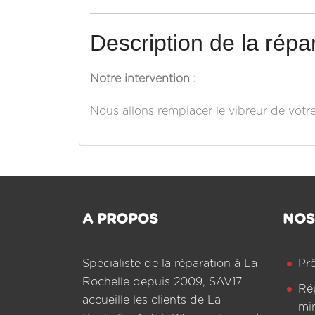
Description de la répar
Notre intervention :
Nous allons remplacer le vibreur de votr
A PROPOS
NOS
Spécialiste de la réparation à La
Pr
Rochelle depuis 2009, SAV17
Ré
accueille les clients de La
mi