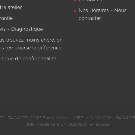
re atelier
Nos Horaires – Nous
rantie
contacter
vis – Diagnostique
us trouvez moins chère, on
us rembourse la différence
itique de confidentialité
T : 514 141 795 00013 Enregistrée à l'INSEE le 10-08-2009 - 514 141 795
2016 - Règlement UNIQUEMENT en espèce