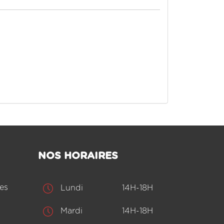
NOS HORAIRES
es
Lundi
14H-18H
Mardi
14H-18H