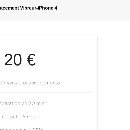
acement Vibreur-iPhone 4
20 €
et mains d'oeuvre compris)
éparation en 30 min
Garantie 6 mois