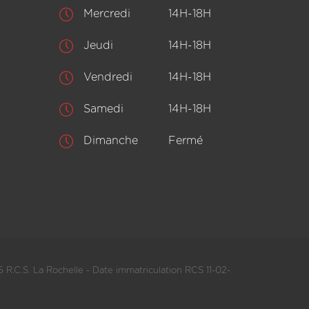
Mercredi
14H-18H
Jeudi
14H-18H
Vendredi
14H-18H
Samedi
14H-18H
Dimanche
Fermé
 R.C.S. La Rochelle - Date immatriculation RCS 11-02-