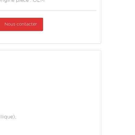
rigine pièce : OEM
Nous contacter
lique),