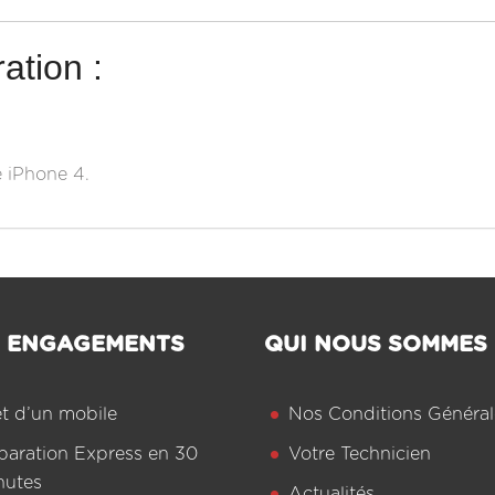
ation :
e iPhone 4.
 ENGAGEMENTS
QUI NOUS SOMMES
êt d’un mobile
Nos Conditions Général
paration Express en 30
Votre Technicien
nutes
Actualités