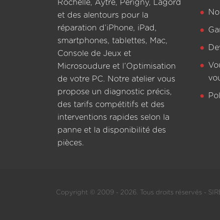
Rochelle, Aytré, Périgny, Lagord
Not
et des alentours pour la
réparation d’iPhone, iPad,
Ga
smartphones, tablettes, Mac,
De
Console de Jeux et
Vo
Microsoudure et l’Optimisation
vo
de votre PC. Notre atelier vous
propose un diagnostic précis,
Pol
des tarifs compétitifs et des
interventions rapides selon la
panne et la disponibilité des
pièces.
Copyright © 2009 - 2026. Tous droits réservés - SIRE