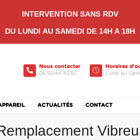
INTERVENTION SANS RDV
DU LUNDI AU SAMEDI DE 14H A 18H
Nous contacter
Horaires d'o
06.50.44.43.82
Lundi au Same
APPAREIL
ACTUALITÉS
CONTACT
Remplacement Vibreu