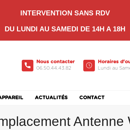
INTERVENTION SANS RDV
DU LUNDI AU SAMEDI DE 14H A 18H
Nous contacter
Horaires d'o
06.50.44.43.82
Lundi au Same
APPAREIL
ACTUALITÉS
CONTACT
mplacement Antenne W