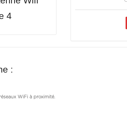
enne Wifi
O
e 4
e :
réseaux WiFi à proximité.