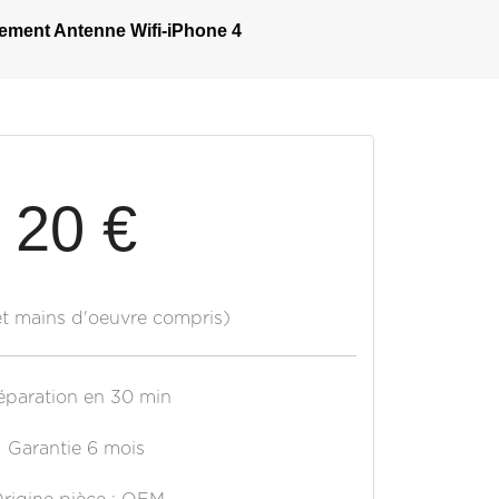
ment Antenne Wifi-iPhone 4
20 €
et mains d'oeuvre compris)
éparation en 30 min
Garantie 6 mois