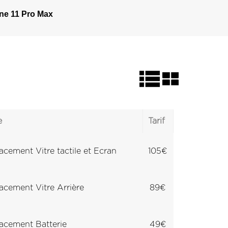
ne 11 Pro Max
e
Tarif
cement Vitre tactile et Ecran
105€
cement Vitre Arrière
89€
cement Batterie
49€