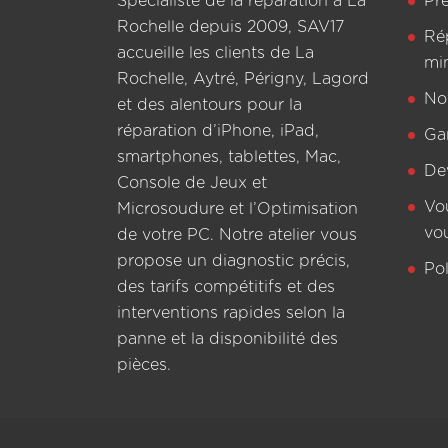
Spécialiste de la réparation à La
Pr
Rochelle depuis 2009, SAV17
Ré
accueille les clients de La
mi
Rochelle, Aytré, Périgny, Lagord
Not
et des alentours pour la
réparation d’iPhone, iPad,
Ga
smartphones, tablettes, Mac,
De
Console de Jeux et
Vo
Microsoudure et l’Optimisation
vo
de votre PC. Notre atelier vous
propose un diagnostic précis,
Pol
des tarifs compétitifs et des
interventions rapides selon la
panne et la disponibilité des
pièces.