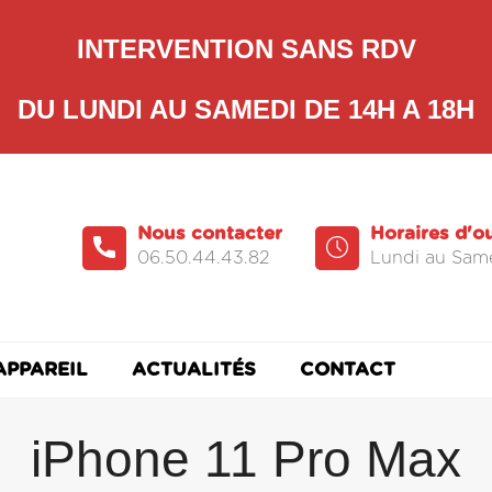
INTERVENTION SANS RDV
DU LUNDI AU SAMEDI DE 14H A 18H
Nous contacter
Horaires d'o
06.50.44.43.82
Lundi au Same
APPAREIL
ACTUALITÉS
CONTACT
iPhone 11 Pro Max