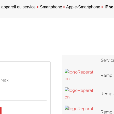
appareil ou service
>
Smartphone
>
Apple-Smartphone
>
iPho
Servic
Rempla
o Max
Rempla
Rempla