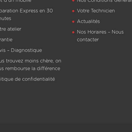
êt d’un mobile
Nos Conditions Général
paration Express en 30
Votre Technicien
nutes
Actualités
re atelier
Nos Horaires – Nous
rantie
contacter
vis – Diagnostique
us trouvez moins chère, on
us rembourse la différence
itique de confidentialité