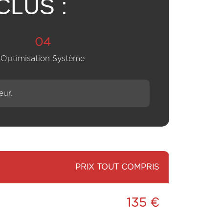
CLUS :
04
Optimisation Système
eur.
PRIX TOUT COMPRIS
135 €