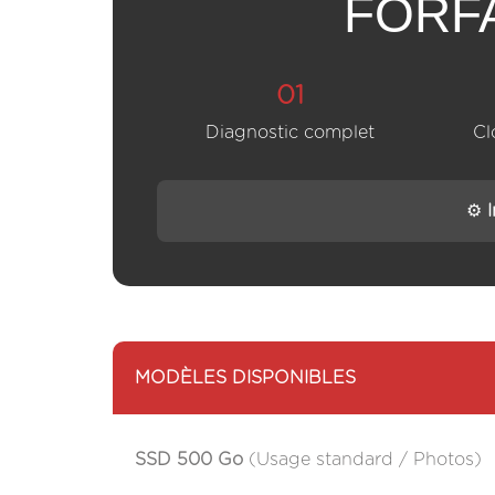
FORFA
01
Diagnostic complet
Cl
⚙️
MODÈLES DISPONIBLES
SSD 500 Go
(Usage standard / Photos)