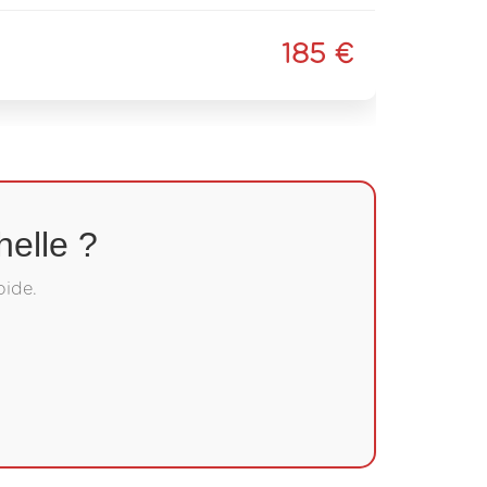
185 €
elle ?
pide.