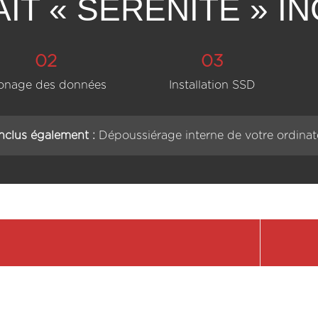
IT « SÉRÉNITÉ » IN
02
03
onage des données
Installation SSD
Inclus également :
Dépoussiérage interne de votre ordinat