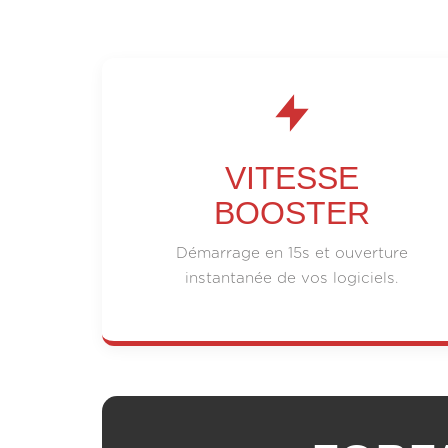
VITESSE
BOOSTER
Démarrage en 15s et ouverture
instantanée de vos logiciels.