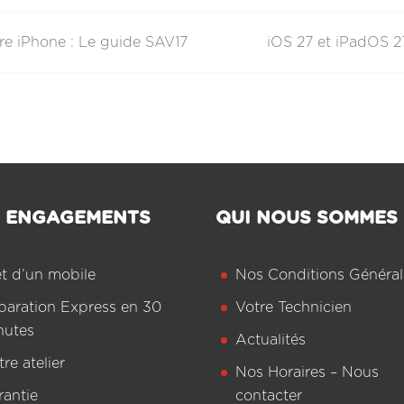
re iPhone : Le guide SAV17
iOS 27 et iPadOS 27
 ENGAGEMENTS
QUI NOUS SOMMES
êt d’un mobile
Nos Conditions Général
paration Express en 30
Votre Technicien
nutes
Actualités
re atelier
Nos Horaires – Nous
rantie
contacter