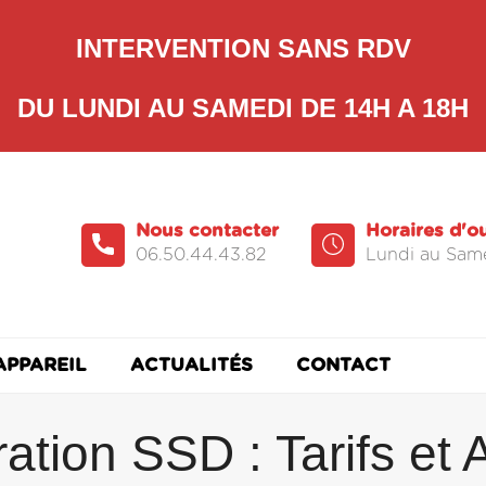
INTERVENTION SANS RDV
DU LUNDI AU SAMEDI DE 14H A 18H
Nous contacter
Horaires d'o
06.50.44.43.82
Lundi au Same
APPAREIL
ACTUALITÉS
CONTACT
ration SSD : Tarifs et