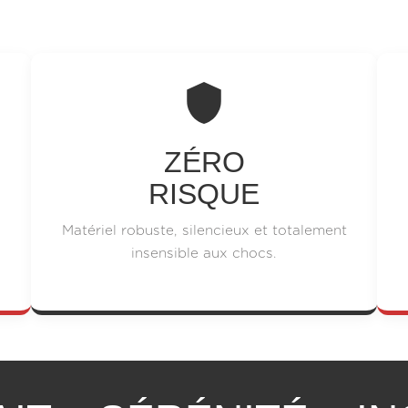
ZÉRO
RISQUE
Matériel robuste, silencieux et totalement
insensible aux chocs.