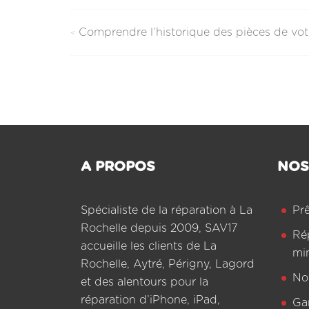
Comprendre l’historique des pièces de vot
Navigation
de
l’article
A PROPOS
NOS
Spécialiste de la réparation à La
Pr
Rochelle depuis 2009, SAV17
Ré
accueille les clients de La
mi
Rochelle, Aytré, Périgny, Lagord
Not
et des alentours pour la
réparation d’iPhone, iPad,
Ga